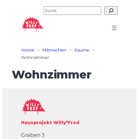
Zum
Suchen
Inhalt
springen
Home
>
Mitmachen
>
Räume
>
Wohnzimmer
Wohnzimmer
Hausprojekt Willy*Fred
Graben 3