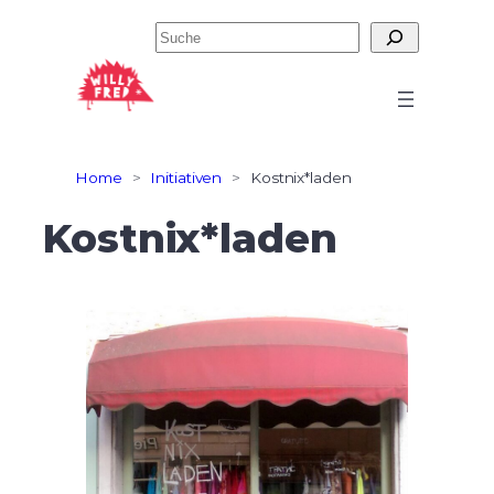
Zum
Suchen
Inhalt
springen
Home
>
Initiativen
>
Kostnix*laden
Kostnix*laden