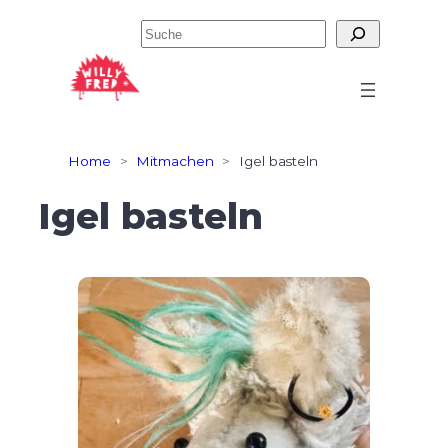
Zum
Suchen
Inhalt
springen
Home
>
Mitmachen
>
Igel basteln
Igel basteln