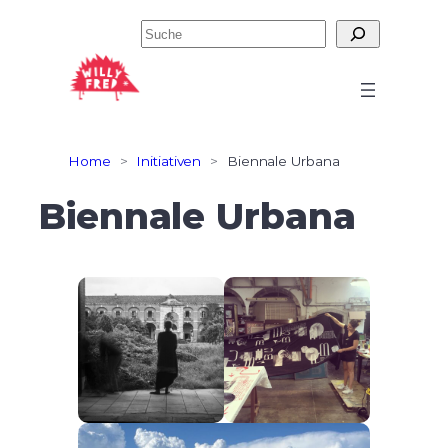
Zum
Suchen
Inhalt
springen
Home
>
Initiativen
>
Biennale Urbana
Biennale Urbana