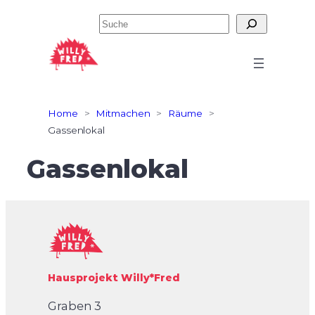
Zum
Suchen
Inhalt
springen
Home
>
Mitmachen
>
Räume
>
Gassenlokal
Gassenlokal
Hausprojekt Willy*Fred
Graben 3