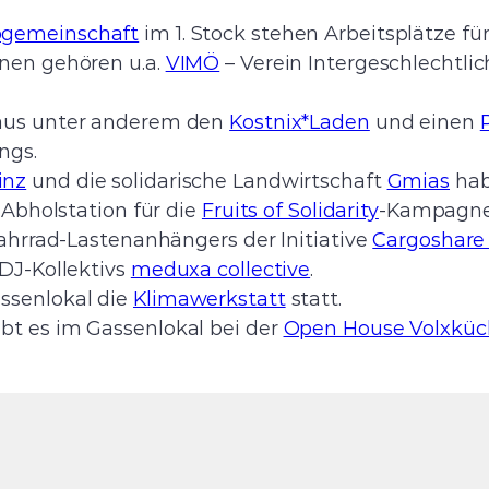
ogemeinschaft
im 1. Stock stehen Arbeitsplätze f
nnen gehören u.a.
VIMÖ
– Verein Intergeschlechtl
aus unter anderem den
Kostnix*Laden
und einen
ngs.
inz
und die solidarische Landwirtschaft
Gmias
hab
 Abholstation für die
Fruits of Solidarity
-Kampagne
Fahrrad-Lastenanhängers der Initiative
Cargoshare 
-DJ-Kollektivs
meduxa collective
.
ssenlokal die
Klimawerkstatt
statt.
bt es im Gassenlokal bei der
Open House Volxküc