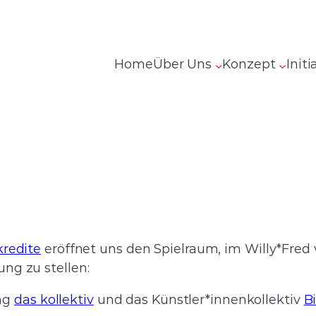
Home
Über Uns
Konzept
Initi
kredite
eröffnet uns den Spielraum, im Willy*Fred
ng zu stellen:
ung
das kollektiv
und das Künstler*innenkollektiv
B