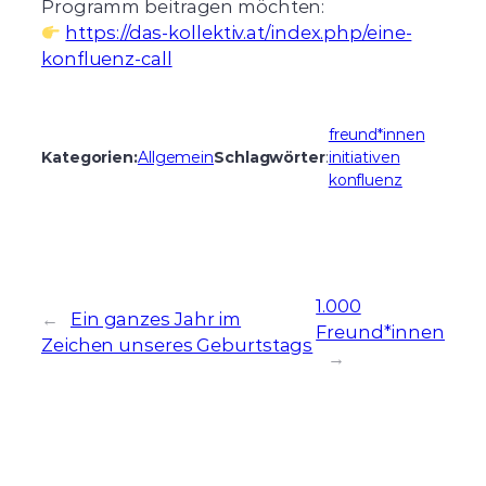
Programm beitragen möchten:
https://das-kollektiv.at/index.php/eine-
konfluenz-call
freund*innen
Kategorien:
Allgemein
Schlagwörter
:
initiativen
konfluenz
1.000
←
Ein ganzes Jahr im
Freund*innen
Zeichen unseres Geburtstags
→