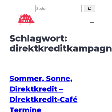
Zum
Suchen
Inhalt
springen
Schlagwort:
direktkreditkampag
Sommer, Sonne,
Direktkredit –
Direktkredit-Café
Termine