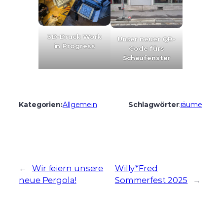
3D-Druck Work
Unser neuer QR-
in Progress
Code fürs
Schaufenster
Kategorien:
Allgemein
Schlagwörter
:
räume
←
Wir feiern unsere
Willy*Fred
neue Pergola!
Sommerfest 2025
→